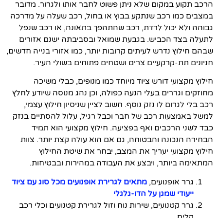
הרכב תקוע במקום שלא ניתן פשוט לחבר אותו ולגרור. מדובר
במצבים כמו רכב שנתקע בבוץ או בחול, רכב שעלה על מדרכה
גבוהה ולא יכול לרדת, רכב שהתהפך בתאונה, או רכב שנפל
לתעלה בצד הכביש. בגבעת שמואל ובסביבתה ישנם אזורים
שבהם חילוץ נדרש לעיתים קרובות יותר, כמו אזורי בנייה חדשים,
חניונים תת-קרקעיים צרים ושטחים פתוחים בשולי העיר.
חילוץ מקצועי דורש ציוד מיוחד כמו מנופים, כבלי משיכה
מחוזקים וגררים בעלי הנעה כפולה, וכן נהג מנוסה שיודע לחלץ
רכב בלי לגרום לו נזק נוסף. חשוב לציין שניסיון חילוץ עצמי,
למשל באמצעות רכב של חבר וכבל רגיל, עלול להסתיים בנזק
כבד לשני הרכבים ואף בפציעה. חילוץ מקצועי הוא תמיד
הבחירה הנכונה והבטוחה, גם אם הוא עולה קצת יותר. צוות
חילוץ מקצועי יעריך את המצב, יבחר את שיטת החילוץ
המתאימה ביותר, ויבצע את העבודה במהירות ובבטיחות.
גרר אופנועים,
מתאים לגרירת אופנועים מכל סוג עם ציוד
ייעודי שמגן על הדו-גלגלי
גרר קטנועים, שירות נוח וזול לגרירת קטנועים וכלי רכב
קלים