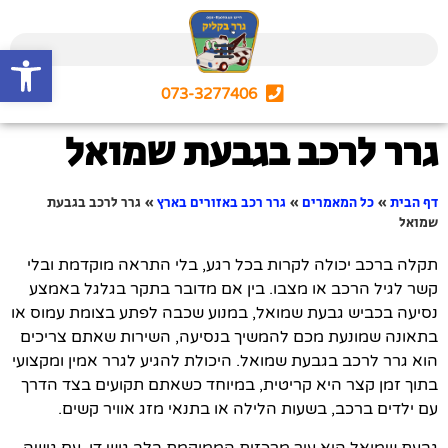
פתח סרגל
073-3277406
גרר לרכב בגבעת שמואל
דף הבית
»
כל המאמרים
»
גרר רכב באזורים בארץ
»
גרר לרכב בגבעת
שמואל
תקלה ברכב יכולה לקרות בכל רגע, בלי התראה מוקדמת ובלי
קשר לגיל הרכב או מצבו. בין אם מדובר בתקר בגלגל באמצע
נסיעה בכביש גבעת שמואל, במנוע שכבה לפתע בצומת עמוס או
בתאונה שמונעת מכם להמשיך בנסיעה, השירות שאתם צריכים
הוא גרר לרכב בגבעת שמואל. היכולת להגיע לגרר אמין ומקצועי
בתוך זמן קצר היא קריטית, במיוחד כשאתם תקועים בצד הדרך
עם ילדים ברכב, בשעות הלילה או בתנאי מזג אוויר קשים.
גבעת שמואל היא עיר מרכזית הממוקמת בלב גוש דן, עם גישה