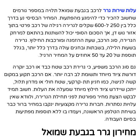
עלות שירות גרר
לרכב בגבעת שמואל תלויה במספר גורמים
שחשוב להכיר כדי להימנע מהפתעות. המחיר הבסיסי נע בדרך
כלל בין 250 ל-600 שקלים לגרירה רגילה של רכב פרטי בתוך
אזור גוש דן, אך הסכום הסופי יכול להשתנות בהתאם למרחק
הגרירה, סוג הרכב, שעת ההזמנה ומורכבות החילוץ. גרירה
בשעות הלילה, בשבתות ובחגים עולה בדרך כלל יותר, בגלל
תוספת של 20 עד 50 אחוזים על המחיר הרגיל.
גם סוג הרכב משפיע, כי גרירת רכב שטח כבד או רכב יוקרה
דורשת ציוד מיוחד ותשומת לב רבה יותר. אם הרכב תקוע במקום
קשה לגישה, כמו חניון תת-קרקעי, שטח חולי או מדרון תלול,
ייתכן שיידרש ציוד חילוץ מיוחד שמעלה את העלות. חשוב תמיד
לבקש הצעת מחיר מפורטת לפני תחילת הגרירה, ולוודא שאין
עלויות נסתרות. חברות גרירה מקצועיות ינקבו במחיר ברור כבר
בשיחת הטלפון הראשונה, ויעמדו בו ללא תוספות מפתיעות
בסיום העבודה.
מחירון גרר בגבעת שמואל