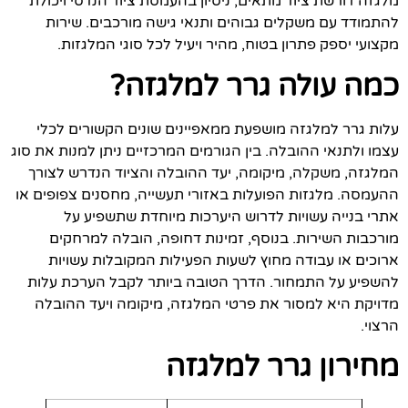
מלגזה דורשת ציוד מתאים, ניסיון בהעמסת ציוד הנדסי ויכולת
להתמודד עם משקלים גבוהים ותנאי גישה מורכבים. שירות
מקצועי יספק פתרון בטוח, מהיר ויעיל לכל סוגי המלגזות.
כמה עולה גרר למלגזה?
עלות גרר למלגזה מושפעת ממאפיינים שונים הקשורים לכלי
עצמו ולתנאי ההובלה. בין הגורמים המרכזיים ניתן למנות את סוג
המלגזה, משקלה, מיקומה, יעד ההובלה והציוד הנדרש לצורך
ההעמסה. מלגזות הפועלות באזורי תעשייה, מחסנים צפופים או
אתרי בנייה עשויות לדרוש היערכות מיוחדת שתשפיע על
מורכבות השירות. בנוסף, זמינות דחופה, הובלה למרחקים
ארוכים או עבודה מחוץ לשעות הפעילות המקובלות עשויות
להשפיע על התמחור. הדרך הטובה ביותר לקבל הערכת עלות
מדויקת היא למסור את פרטי המלגזה, מיקומה ויעד ההובלה
הרצוי.
מחירון גרר למלגזה