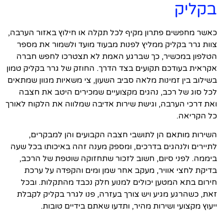
בקליק
כאשר מחפשים פתרון מקיף לכל תקלה או חילוץ באזור הערבה,
צוות גרר בקליק ממליץ לפנות מבעוד מועד ולשמור את מספר
הטלפון במכשיר, כך שברגע האמת לא תצטרכו לחפש חברה
אקראית בעודכם תקועים בצד הדרך. החוזק של גרר בקליק טמון
בשילוב בין זמינות מלאה סביב השעון, צי משאיות מגוון שמתאים
לכל סוג של רכב, נהגים מקצועיים שמכירים היטב את חצבה
ואת דרכי הערבה, וגישת שירות אדיבה שמלווה את הלקוח לאורך
כל הקריאה.
השירות מותאם הן לתושבי חצבה הקבועים והן למבקרים,
לתיירים ולנהגים בדרכים, ומספק מענה זהה באיכותו בכל שעה
ביממה. לפני סיום, חשוב לזכור שתחזוקה שוטפת של הרכב,
בדיקת לחצי אוויר, מעקב אחר שמן ומים והקפדה על ערכת
חירום בתא המטען יכולים למנוע חלק נכבד מהתקלות. ובכל
זאת, כשהרגע מגיע ויש צורך בעזרה, פנו לגרר בקליק לקבלת
ייעוץ מקצועי ושירות מהיר, ותדעו שאתם בידיים טובות.