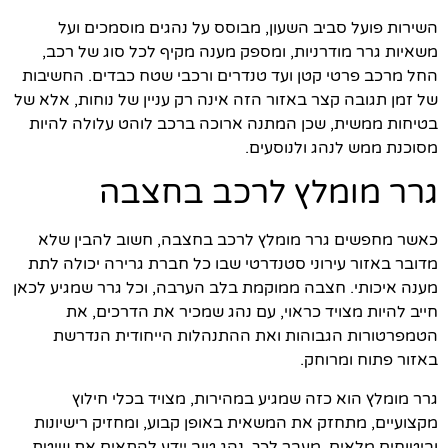
השירות פועל סביב השעון, מבוסס על נהגים מוסמכים ועל
משאיות גרר מודרניות, ומספק מענה מקיף לכל סוג של רכב,
החל מרכב פרטי קטן ועד טנדרים ורכבי שטח כבדים. החשיבות
של זמן תגובה קצר באזור הזה אינה רק עניין של נוחות, אלא של
בטיחות ממשית, שכן המתנה ארוכה ברכב לוהט עלולה להיות
מסוכנת ממש לנהג ולנוסעים.
גרר מומלץ לרכב בחצבה
כאשר מחפשים גרר מומלץ לרכב בחצבה, חשוב להבין שלא
מדובר באזור עירוני סטנדרטי שבו כל חברת גרירה יכולה לתת
מענה איכותי. חצבה ממוקמת בלב הערבה, וכל גרר שמגיע לכאן
חייב להיות מצויד כראוי, עם נהג שמכיר את הדרכים, את
הטמפרטורות הגבוהות ואת ההתנהלות הייחודית הנדרשת
באזור פתוח ומרוחק.
גרר מומלץ הוא כזה שמגיע במהירות, מצויד בכלי חילוץ
מקצועיים, מתחזק את המשאית באופן קבוע, ומחזיק רישיונות
וביטוחים מלאים. מעבר לכך, נהג טוב יידע להתאים את שיטת