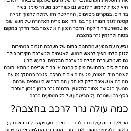
אחת הטעויות הנפוצות ביותר של נהגים שנתקעים באזור הערבה
היא לנסות להמשיך לנסוע גם כשהרכב משדר סימני בעיה
ברורים. במקרים מסוימים, ההחלטה הזו עלולה להפוך תקלה
קטנה לנזק חמור ויקר במיוחד. אם נורית האזהרה של מנוע, שמן
או טמפרטורה דולקת, הדבר הנכון הוא לעצור בצד הדרך במקום
בטוח ולהזמין גרר בחצבה.
נסיעה עם מנוע שמתחמם בחום של הערבה תגרום במהירות
לנזק בלתי הפיך לראש המנוע, לאטמים ולמערכת הקירור כולה.
גם כשמתעוררת תקלה במערכת הבלמים, ברעש חריג
מההילוכים, בתחושת פיקוק בהגה או בריח שריפה מהתא, חובה
לעצור מיד. תאונה, פגיעה ביציבות הרכב, פנצ׳ר במהלך נסיעה
מהירה או שאיבת דלק לא תקין הם תרחישים נוספים שבהם
המשך הנסיעה אסור לחלוטין. הזמנת גרר בזמן הנכון חוסכת
כסף רב ושומרת על הביטחון של כל הנוסעים ברכב.
כמה עולה גרר לרכב בחצבה?
השאלה כמה עולה גרר לרכב בחצבה מעסיקה כל נהג שנתקע
באזור, ולעיתים מהווה את הגורם המרכזי בהחלטה איזה שירות