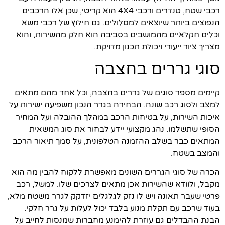
רכבי שטח, טנדרים ורכבי 4X4 הוא קריטי, שכן אלו הרכבים
הנפוצים ביותר שיוצאים למסלולים. גם חילוץ של רכבי משא
וכלים חקלאיים מהמושבים בסביבה הוא חלק מהשירות, והוא
מצריך ציוד ייעודי ויכולת תכנון מדויקת.
סוגי גררים בחצבה
קיימים מספר סוגים של גררים בחצבה, וכל אחד מהם מתאים
למצב ולסוג רכב שונה. הבחירה בגרר הנכון משפיעה ישירות על
איכות השירות, על בטיחות הרכב במהלך ההובלה ועל המחיר
הסופי שתשלמו. נהג מקצועי יידע לבחור את סוג המשאית
המתאים כבר בשלב ההזמנה הטלפונית, על סמך תיאור הרכב
והמצב בשטח.
הכרה של סוגי הגררים השונים מאפשרת ללקוח להבין מה הוא
מקבל, ולוודא שהשירות אכן מתאים לצרכים שלו. למשל, רכב
פרטי שעבר תאונה ויש לו נזק לגלגלים יזדקק לגרר משטח מלא,
בעוד שרכב עם תקלת מנוע בלבד יכול לעלות על גרר חלקי.
הבנת ההבדלים גם עוזרת להימנע מחברות שמנסות לחייב על