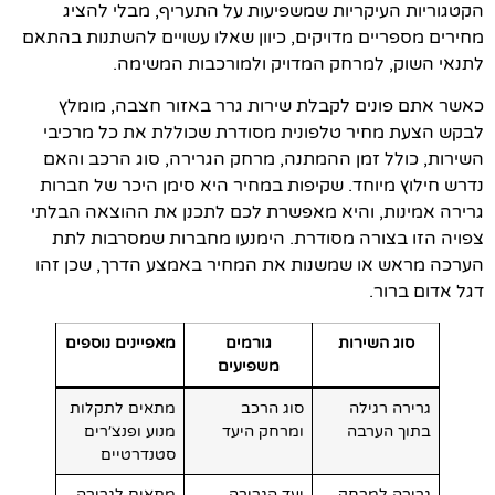
הקטגוריות העיקריות שמשפיעות על התעריף, מבלי להציג
מחירים מספריים מדויקים, כיוון שאלו עשויים להשתנות בהתאם
לתנאי השוק, למרחק המדויק ולמורכבות המשימה.
כאשר אתם פונים לקבלת שירות גרר באזור חצבה, מומלץ
לבקש הצעת מחיר טלפונית מסודרת שכוללת את כל מרכיבי
השירות, כולל זמן ההמתנה, מרחק הגרירה, סוג הרכב והאם
נדרש חילוץ מיוחד. שקיפות במחיר היא סימן היכר של חברות
גרירה אמינות, והיא מאפשרת לכם לתכנן את ההוצאה הבלתי
צפויה הזו בצורה מסודרת. הימנעו מחברות שמסרבות לתת
הערכה מראש או שמשנות את המחיר באמצע הדרך, שכן זהו
דגל אדום ברור.
סוג השירות
גורמים
מאפיינים נוספים
משפיעים
גרירה רגילה
סוג הרכב
מתאים לתקלות
בתוך הערבה
ומרחק היעד
מנוע ופנצ׳רים
סטנדרטיים
גרירה למרחק
יעד הגרירה
מתאים לגרירה