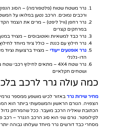
גרר משטח שטוח (פלטפורמה) – הסוג הנפוץ ו
ורכבים נמוכים. הרכב נטען במלואו על המשטח
גרר רחפן (וויל ליפט) – מרים את הצמד הקדמ
במרחקים קצרים
גרר כבד למשאיות ואוטובוסים – מצויד במנוף חז
גרר חילוץ עם כננת – כולל ציוד מיוחד לחיל
גרר אופנועים ייעודי
– מצויד ברצועות וציוד מ
הדו-גלגלי
גרר שטח 4X4 – מתאים לחילוץ רכבי
ושטחים חקלאיים
כמה עולה גרר לרכב בלכ
מחיר שירות גרר
באזור לכיש מושפע ממספר גורמים
הצפויה. הגורם הראשון והמשמעותי ביותר הוא המרח
הכתובת שאליה הרכב מועבר. ככל שהמרחק גדול י
לקילומטר. גורם שני הוא סוג הרכב הנגרר – רכב פ
מסחרי כבד דורשים גרר מיוחד שעלותו גבוהה יותר.