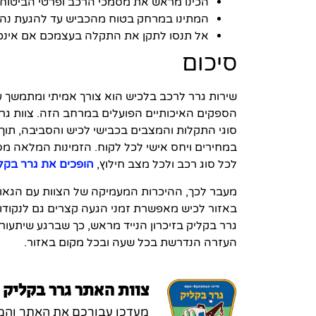
הכינו מראש את מסמכי הרכב ופרטי הביטוח ל
המתינו במרחק בטוח מהכביש עד להגעת נהג
אל תנסו לתקן את התקלה בעצמכם אם אינכם
סיכום
שירות גרר לרכב בלכיש הוא צורך אמיתי ומתמשך עב
הספקים האיכותיים הפועלים במרחב הזה. צוות גר
סוגי התקלות והמצבים בכבישי לכיש והסביבה, תוך
במחירים ויחס אישי לכל לקוח. הזמינות המלאה מסב
לכל סוג רכב ולכל מצב חילוץ,
הופכים את גרר בקל
מעבר לכך, ההיכרות המעמיקה של הצוות עם הגאוג
באזור לכיש מאפשרת זמני הגעה קצרים גם לנקודו
גרר בקליק בזיכרון הנייד מראש, כך שברגע שיתעור
העזרה הנדרשת בכל שעה ובכל מקום באזור.
צוות האתר גרר בקליק
מעדכן עבורכם את האתר והמחי