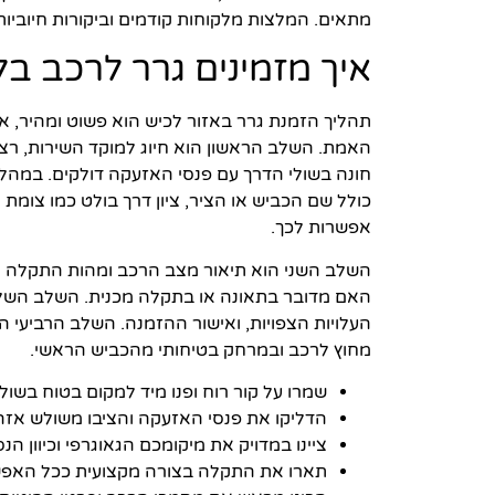
מתאים. המלצות מלקוחות קודמים וביקורות חיוביות
איך מזמינים גרר לרכב בל
תהליך הזמנת גרר באזור לכיש הוא פשוט ומהיר, אך
האמת. השלב הראשון הוא חיוג למוקד השירות, רצ
חונה בשולי הדרך עם פנסי האזעקה דולקים. במהלך
כולל שם הכביש או הציר, ציון דרך בולט כמו צומת א
אפשרות לכך.
השלב השני הוא תיאור מצב הרכב ומהות התקלה – הא
האם מדובר בתאונה או בתקלה מכנית. השלב השל
העלויות הצפויות, ואישור ההזמנה. השלב הרביעי 
מחוץ לרכב ובמרחק בטיחותי מהכביש הראשי.
שמרו על קור רוח ופנו מיד למקום בטוח בשול
הדליקו את פנסי האזעקה והציבו משולש א
ציינו במדויק את מיקומכם הגאוגרפי וכיוון הנ
תארו את התקלה בצורה מקצועית ככל האפש