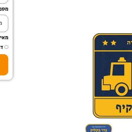
מספר
מאי
דר