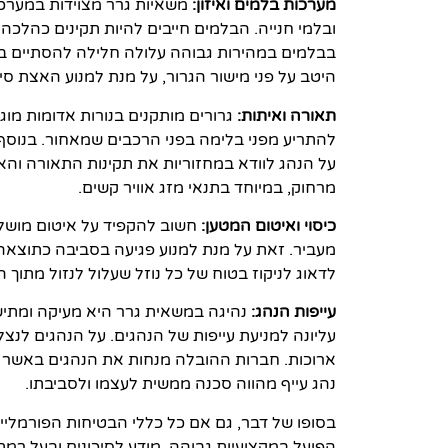
מערכות בלמים ואיזון:
משאיות גרר מצוידות במערכת
ובלמי חנייה. הבלמים חייבים להיות תקינים כהלכה 
בבלמים במהירות גבוהה עלולה חלילה להסתיים באסון
היטב על פני מישור הגרור, על מנת למנוע האצת סי
תאורה ואיתות:
גרורים מותקנים בנורות אדומות מ
להתריע מפני בלימה בפני הרכבים שמאחור. בנוסף, 
על הנהג לוודא במחזוריות את תקינות התאורה והאי
מרחוק, במיוחד בתנאי מזג אוויר קשים.
כיסוי ואיטום המטען:
חשוב להקפיד על איטום מושלם
מעביר. זאת על מנת למנוע פגיעה בסביבה כתוצאה מ
לדאוג לניקוז בטוח של כל נוזל שעלול לנזול מתוך 
עייפות הנהג:
נהיגה במשאית גרר היא מעיקה ומתישה 
עליונה למניעת עייפות של הנהגים. על הנהגים לנצ
ארוכות. חברות ההובלה מנחות את הנהגים באשר למ
נהג עייף מהווה סכנה ממשית לעצמו ולסביבתו.
בסופו של דבר, גם אם כל כללי הבטיחות הפורמליים
הפועל במקצועיות גבוהה, מודע לסיכונים ובעל רמת 