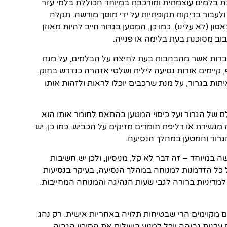
 בלמים עוצמתית ומורכבת במיוחד הכוללת בלמי עזר
ולעבור בדיקות תקופתיות על ידי מוסך מורשה. תקלה
 (לא עלינו). כמו כן, המטען בגרור חייב להיות מאוזן
בוב מסוכנת בעת בלימה או פנייה.
וגברות אשר מהבהבות בעת לחיצה על הבלמים, על מנת
קיימים אורות נסיעה לילית ושלטי אזהרה כנדרש בחוק.
תות בגרור, על מנת שרכבים יוכלו לראות ולזהות אותו
 של הגרור ועל כיסוי המטען בהתאם לחומר אותו הוא
נשירת או דליפת חומרים מזיקים על הכביש. כמו כן, יש
הגרור והמטען במהלך הנסיעה.
במיוחד – זה דבר לא קל, מניסיון, ולכן יש חשיבות
ל כל הזדמנות למנוחה במהלך הנסיעה, בעיקר בנסיעות
דיניות ברורה לגבי שעות הנהיגה והמנוחה המחייבות.
 מקוימים הרי שבטיחות תלויה באחריות אישית. רק נהג
ערנות גבוהה יוכל למנוע ביעילות את הסיכון הגבוה