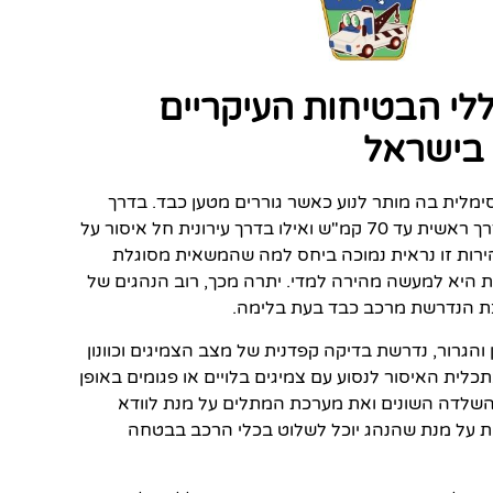
לי הבטיחות העיקריים
 בישראל
מלית בה מותר לנוע כאשר גוררים מטען כבד. בדרך
מהירה המהירות המותרת עומדת על 80 קמ"ש, בדרך ראשית עד 70 קמ"ש ואילו בדרך עירונית חל איסור על
ם אם מהירות זו נראית נמוכה ביחס למה שהמשאית מסוגלת
ת היא למעשה מהירה למדי. יתרה מכך, רוב הנהגים של
ת הנדרשת מרכב כבד בעת בלימה.
הגרור, נדרשת בדיקה קפדנית של מצב הצמיגים וכוונון
לית האיסור לנסוע עם צמיגים בלויים או פגומים באופן
י השלדה השונים ואת מערכת המתלים על מנת לוודא
ת על מנת שהנהג יוכל לשלוט בכלי הרכב בבטחה